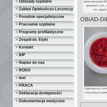
Oddziały szpitalne
pasta warzywna 30 
gotowane 1 szt., 
Zakład Opiekuńczo-Leczniczy
szt., jogur
Poradnie specjalistyczne
OBIAD-D
Pracownie szpitalne
Programy profilaktyczne
Zespół ds. Etyki
Kontakt
BIP
Napisz do nas
RODO
test
PRACA
Zupa barszcz czerw
z kurczaka w sosi
Deklaracja dostępności
Dokumentacja medyczna