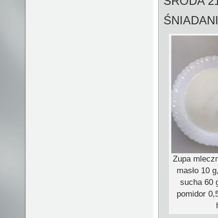
ŚRODA 21
ŚNIADAN
Zupa mleczn
masło 10 g
sucha 60 g
pomidor 0,5