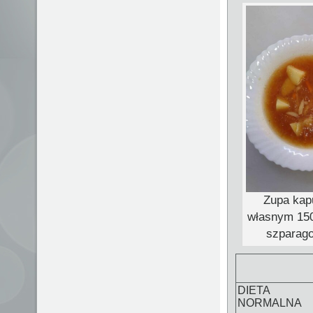
Zupa kap
własnym 150
szparago
DIETA
NORMALNA