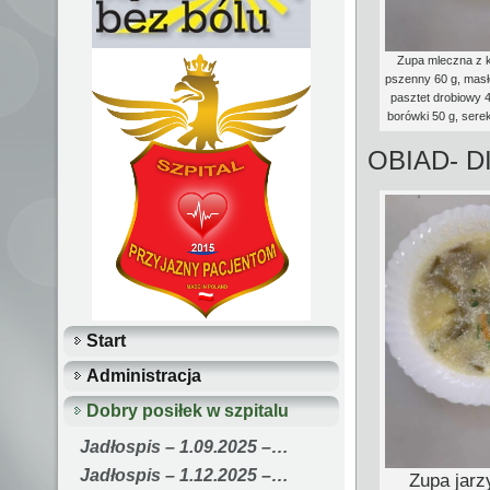
Zupa mleczna z k
pszenny 60 g, masł
pasztet drobiowy 4
borówki 50 g, sere
OBIAD- 
Start
Administracja
Dobry posiłek w szpitalu
Jadłospis – 1.09.2025 –…
Jadłospis – 1.12.2025 –…
Zupa jarz