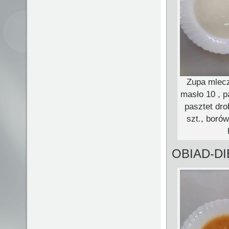
Zupa mlecz
masło 10 , p
pasztet dro
szt., boró
OBIAD-D