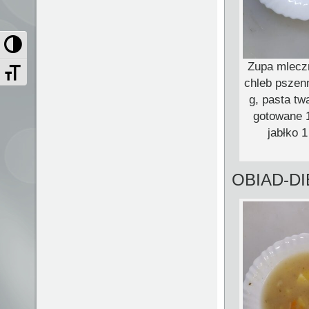
Przełącz wysoki kontrast
Zupa mlecz
Zmień rozmiar czcionek
chleb pszen
g, pasta tw
gotowane 1
jabłko 
OBIAD-D