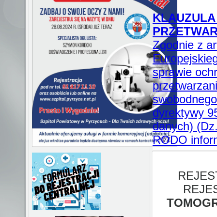
KLAUZULA
PRZETWAR
Zgodnie z a
Europejskieg
sprawie och
przetwarzan
swobodnego 
dyrektywy 9
danych) (Dz.U
RODO inform
REJES
REJE
TOMOGR