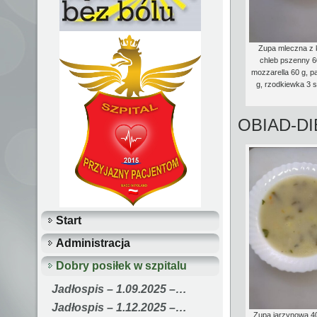
Zupa mleczna z 
chleb pszenny 6
mozzarella 60 g, p
g, rzodkiewka 3 
OBIAD-D
Start
Administracja
Dobry posiłek w szpitalu
Jadłospis – 1.09.2025 –…
Jadłospis – 1.12.2025 –…
Zupa jarzynowa 40