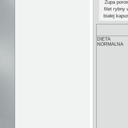
Zupa porow
filet rybn
białej kapu
DIETA
NORMALNA