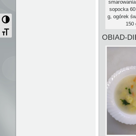
smarowania 
sopocka 60 
g, ogórek św
Przełącz wysoki kontrast
150 
Zmień rozmiar czcionek
OBIAD-D