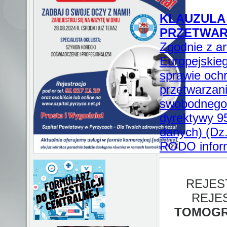
KLAUZULA
PRZETWAR
Zgodnie z a
Europejskieg
sprawie och
przetwarzan
swobodnego 
dyrektywy 9
danych) (Dz.U
RODO inform
REJES
REJE
TOMOGR