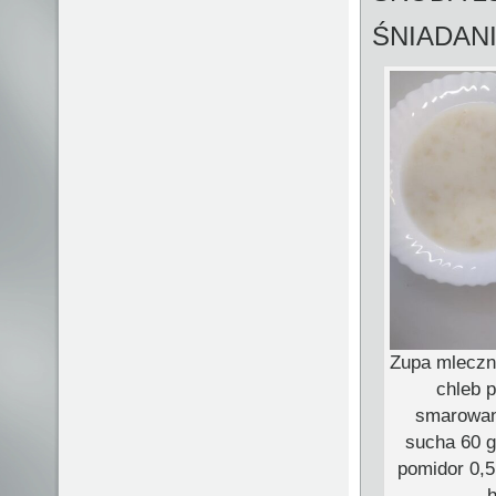
ŚNIADAN
Zupa mleczna
chleb 
smarowani
sucha 60 g
pomidor 0,5 
h