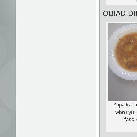
OBIAD-D
Zupa kapu
własnym 
fasol