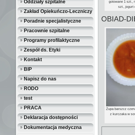
Oddziały szpitalne
gotowane 1 szt., 
szt., jogur
Zakład Opiekuńczo-Leczniczy
OBIAD-D
Poradnie specjalistyczne
Pracownie szpitalne
Programy profilaktyczne
Zespół ds. Etyki
Kontakt
BIP
Napisz do nas
RODO
test
PRACA
Zupa barszcz czerw
z kurczaka w so
Deklaracja dostępności
Dokumentacja medyczna