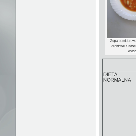
Zupa pomidorowa 
drobiowe z sose
wiose
DIETA
NORMALNA